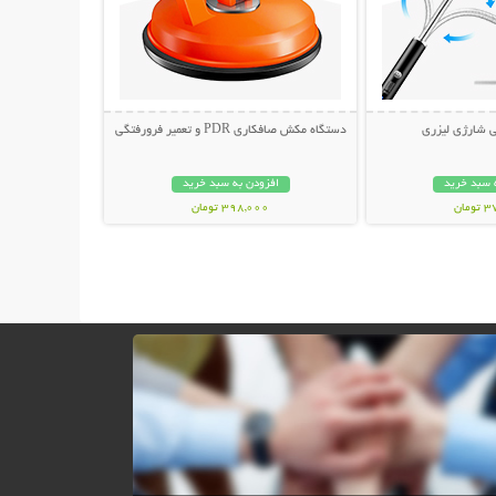
ی شارژی لیزری
دستگاه مکش صافکاری PDR و تعمیر فرورفتگی
 سبد خرید
افزودن به سبد خرید
مان
398,000 تومان