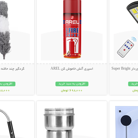
Super 
اسپری آتش خاموش کن AREL
گردگیر چند حالته
خرید
افزودن به سبد خرید
افزودن به
698,000 تومان
398,000 تو
بیشتر
نمایش توضیحات بیشتر
نمایش توضی