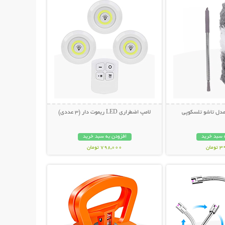
 مدل تاشو تلسکوپی
لامپ اضطراری LED ریموت دار (3 عددی)
 سبد خرید
افزودن به سبد خرید
مان
798,000 تومان
حات بیشتر
نمایش توضیحات بیشتر