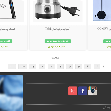
CO
آسیاب برقی تفال Tefal
فندک پلاسمای
خرید
افزودن به سبد خرید
افزودن به
1,398,000 تومان
378,000 تو
صفحات
11
10
9
8
7
6
5
4
3
2
1
رونیکی