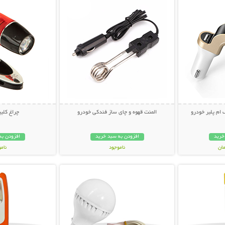
 ام پلیر خودرو
المنت قهوه و چای ساز فندکی خودرو
چراغ کلی
خرید
افزودن به سبد خرید
افزودن به
ناموجود
نام
بیشتر
نمایش توضیحات بیشتر
نمایش توضی
119,000 تومان
99,000 توم