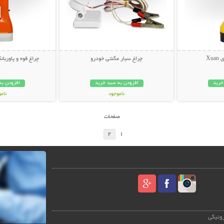
Xu
چراغ سیار مگنتی خودرو
چراغ قوه و پاوربانک
خرید
افزودن به سبد خرید
افزودن به
ناموجود
نام
79,000 تومان
69,000 توم
صفحات
2
1
رونیکی