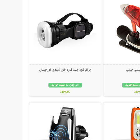
پسی جیبی
چراغ قوه چند کاره خورشیدی اورجینال
 سبد خرید
افزودن به سبد خرید
وجود
ناموجود
حات بیشتر
نمایش توضیحات بیشتر
ان
229,000 تومان