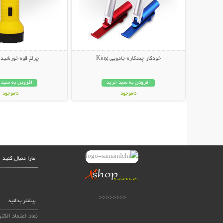
خودکار چندکاره جادویی King
چراغ قوه خورشیدی an
افزودن به سبد خرید
افزودن به سبد 
ناموجود
ناموجود
69,000 تومان
99,000 تومان
مارا دنبال کنید
<<<<<<<<
بیشتر بدانید
نماد اعتماد الکت