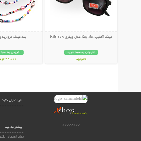
عینک آفتابی Ray Ban مدل ویفری RB4165
بند عینک مرواریدی
افزودن به سبد خرید
افزودن به سبد 
ناموجود
49,000 تومان
139,000 تومان
مارا دنبال کنید
<<<<<<<<
بیشتر بدانید
نماد اعتماد الکت