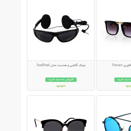
 Versace
عینک آفتابی و هدست مدل SunHead
 سبد خرید
افزودن به سبد خرید
وجود
ناموجود
حات بیشتر
نمایش توضیحات بیشتر
ان
199,000 تومان