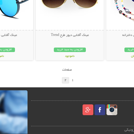
 دخترانه
عینک آفتابی دیور طرح Trend
عینک آفتابی دیور
خرید
افزودن به سبد خرید
افزودن به
ناموجود
نام
49,000 تومان
59,000 توم
صفحات
2
1
رونیکی