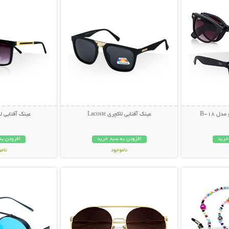
ل B-18
عینک آفتابی لاکچری Lacoste
عینک آفتابی لاکچری
خرید
افزودن به سبد خرید
افزودن به
ناموجود
نام
بیشتر
نمایش توضیحات بیشتر
نمایش توضی
49,000 تومان
49,000 توم