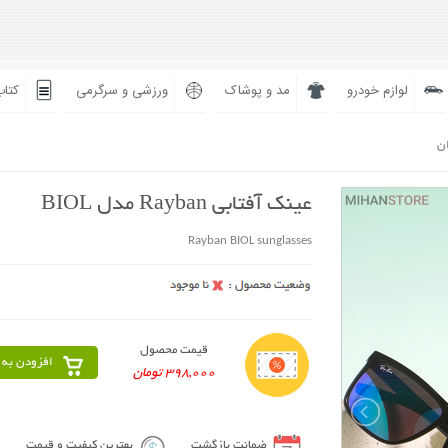
لوازم خودرو
مد و پوشاک
ورزشی و سرگرمی
کتاب
ان
عینک آفتابی Rayban مدل BIOL
Rayban BIOL sunglasses
قیمت محصول
افزودن به 
398,000 تومان
ضمانت بازگشت
بهترین کیفیت و قیمت