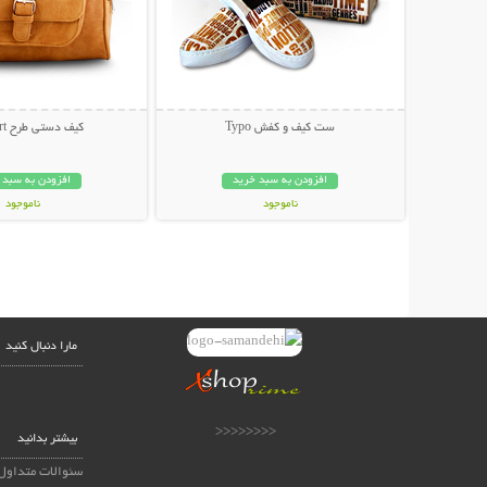
ست کیف و کفش Typo
کیف دستی طرح Passport
افزودن به سبد خرید
افزودن به سبد 
ناموجود
ناموجود
399,000 تومان
149,000 تومان
مارا دنبال کنید
<<<<<<<<
بیشتر بدانید
سئوالات متداول