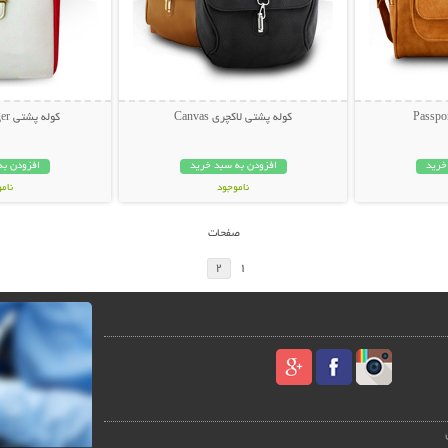
کوله پشتی لاکچری Canvas
کوله پشتی Tommy Hilfiger
خرید
افزودن به سبد خرید
افزودن به
ناموجود
نام
69,000 تومان
45,000 توم
صفحات
2
1