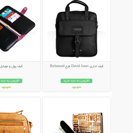
کیف اداری David Jones طرح Richmond
کیف پول و موبایل orna
افزودن به سبد خرید
افزودن به سبد 
ناموجود
ناموجود
نمایش توضیحات بیشتر
نمایش توضیحات 
89,000 تومان
49,000 تومان