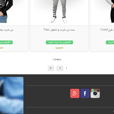
Creed
ست تی شرت و شلوار Vans
تی شرت یقه شل 
خرید
افزودن به سبد خرید
افزودن به
ناموجود
نام
59,000 تومان
35,000 توم
صفحات
3
2
1