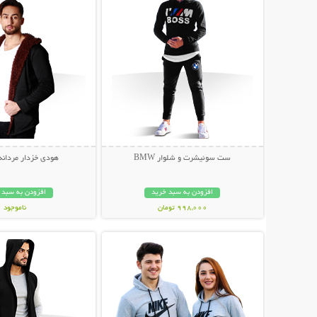
ست سوئیشرت و شلوار BMW
هودی خزدار مردانه oolen
افزودن به سبد خرید
افزودن به سبد 
998,000 تومان
ناموجود
نمایش توضیحات بیشتر
نمایش توضیحات 
75,000 تومان