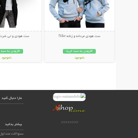
ست هودی مردانه و زنانه Nike
ست هودی و تی شرت طرح 
افزودن به سبد خرید
افزودن به سبد 
ناموجود
ناموجود
499,000 تومان
59,000 تومان
مارا دنبال کنید
<<<<<<<<
بیشتر بدانید
سئوالات متداول