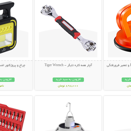
آچار همه کاره تایگر - Tiger Wrench
چراغ و پروژکتور اضط
خرید
افزودن به سبد خرید
افزودن به
898,000 تومان
نام
بیشتر
نمایش توضیحات بیشتر
نمایش توضی
998,000 تو