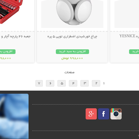
YES
چراغ خورشیدی اضطراری توپی 5 پره
جعبه 46 پارچه آچار و سری بکس و پیچ گوشتی
خرید
افزودن به سبد خرید
افزودن به
998,000 تومان
1,298,000 ت
صفحات
7
6
5
4
3
2
1