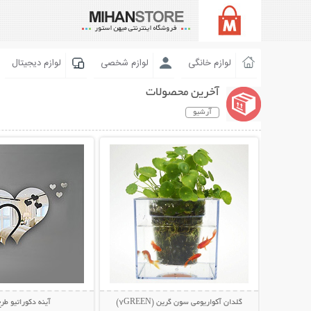
لوازم خانگی
لوازم شخصی
لوازم دیجیتال
آخرین محصولات
آرشیو
نمایش توضیحات بیشتر
نمایش توضیحات 
گلدان آکواریومی سون گرین (7GREEN)
آینه دکوراتیو ط