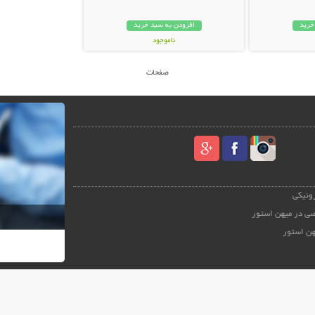
خرید
افزودن به سبد خرید
ناموجود
48,000 تومان
صفحات
رونیکی
ی در میهن استور
هن استور