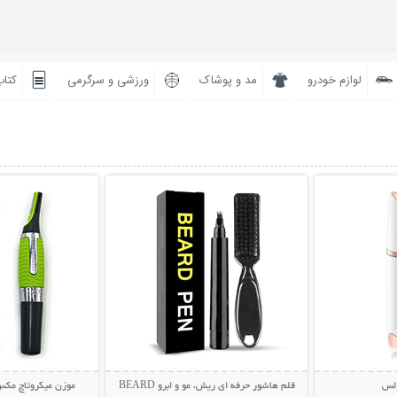
لوازم خودرو
مد و پوشاک
ورزشی و سرگرمی
کتاب
بیشتر
نمایش توضیحات بیشتر
نمایش توضی
ولس
قلم هاشور حرفه ای ریش، مو و ابرو BEARD
موزن میکروتاچ مکس roTouch Max