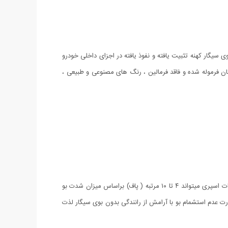
سیگار کهنه تثبیت یافته و نفوذ یافته در اجزای داخلی خودرو
ان فرموله شده و فاقد فرمالین ، رنگ های مصنوعی و طبیعی ،
به اندازه کافی از نوترال اسموک ترجیحا روی کف پوشهای خودرو اسپری کنید تا مطمئن شوید میزان مصرف شده منابع بو را خنثی مینماید. تعداد دفعات اسپری میتواند ۴ تا ۱۰ مرتبه ( پاف) براساس میزان شدت بو
درو را بسته و برای ۳ تا ۵ دقیقه در این حالت قرار دهید. در صورت عدم استشمام بو با آرامش از رانندگی بدون بوی سیگار لذت