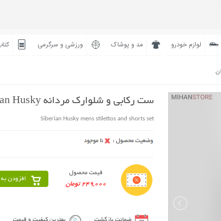
لوازم خودرو
مد و پوشاک
ورزشی و سرگرمی
کتاب
ان
ست رکابی و شلوارک مردانه Siberian Husky
Siberian Husky mens stilettos and shorts set
قیمت محصول
افزودن به 
249,000 تومان
ضمانت بازگشت
بهترین کیفیت و قیمت