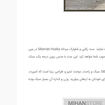
امروزه آقایان به دنبال لباس هایی راحت و در عین حال شیک و خوش استایل هستند که در منزل یا خارج از منزل هنگام مسافرت، باشگاه یا ... استفاده نمایند. ست رکابی و شلوارک مردانه Siberian Husky در عین
 محبوب شما خواهد کرد. این ست با جنس ریون درجه یک، سبک
ست رکابی و شلوارک مردانه Siberian Husky دارای مدل رکابی و دارای چاپ بسیار شیک است. مزايای ست رکابی و شلوارک مردانه Siberian Husky سبک و راحت, دوخت تميز و طراحی زیبا است که اسپرت،
خودتان به ارمغان بیاورید. وزن و اندازه آن بسیار سبک بوده