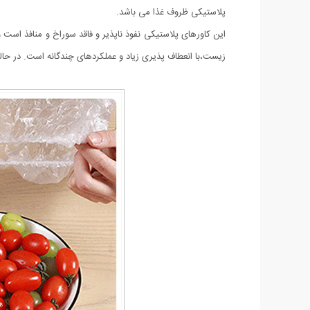
پلاستیکی ظروف غذا می باشد.
این کاورهای پلاستیکی نفوذ ناپذیر و فاقد سوراخ و منافذ است
زیست،با انعطاف پذیری زیاد و عملکردهای چندگانه است. در حالت معمولی قطر کاور 20~25 سانتی متر ، اندازه ق