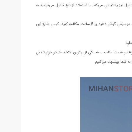
لذت ببرید.علاوه بر این، Ultrapods Max مقاوم در برابر آب و رطوبت با استاندارد IPX4 است و از تاچ کنترل نیز پشتیبانی می‌کند. با استفاده از تاچ کنترل می‌توانید به
باتری: ظرفیت باتری هر گوشی ایرپاد 30 میلی‌آمپر و ظرفیت باتری کیس شارژ آن 300 میلی‌آمپر است. با یک بار شارژ کامل، می‌توانید تا 4 ساعت به موسیقی گوش دهید یا 5 ساعت مکالمه کنید. کیس شارژ این
یت‌های پیشرفته و قیمت مناسب، به یکی از بهترین انتخاب‌ها در بازار تبدیل