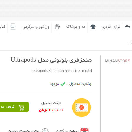
لوازم خودرو
مد و پوشاک
ورزشی و سرگرمی
کتاب
ان
هندزفری بلوتوثی مدل Ultrapods
Ultrapods Bluetooth hands free model
قیمت محصول
افزودن به 
698,000 تومان
ضمانت بازگشت
بهترین کیفیت و قیمت