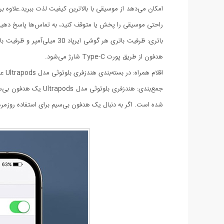
راحتی موسیقی را پخش یا متوقف کنید، به تماس‌ها پاسخ دهید 
هدفون از طریق پورت Type-C شارژ می‌شود.
اقلام همراه: در بسته‌بندی هندزفری بلوتوثی مدل Ultrapods علاوه بر دو گوشی ایرپاد، یک کیس شارژ، یک کابل شارژ Type-C و دفترچه راهنما وجود دارد.
جمع‌بندی: هندزفری ب
شده است. اگر به دنبال یک هدفون بی‌سیم برای استفاده روزمره یا گوش دادن به 