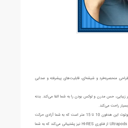
Ult انتخابی ایده‌آل برای شماست! این هدفون با طراحی منحصربه‌فرد و شیشه‌ای، قابلیت‌های پیشرفته و صدایی
ت. این طراحی علاوه بر زیبایی، حس مدرن و لوکس بودن را به شما القا می‌کند. بدنه
سیار راحت می‌کند.
قابلیت‌ها: هندزفری بلوتوثی مدل Ultrapods به بلوتوث نسخه 5.3 مجهز شده که اتصالی پایدار و بدون تاخیر را برای شما به ارمغان می‌آورد. برد بلوتوث این هدفون 10 تا 15 متر است که به شما آزادی حرکت
زیادی می‌دهد.این هدفون از درایورهای 8 میلی‌متری قدرتمند بهره می‌برد که صدایی شفاف و با جزئیات دقیق را ارائه می‌کنند.هندزفری بلوتوثی مدل Ultrapods از فناوری HI-RES نیز پشتیبانی می‌کند که به شما