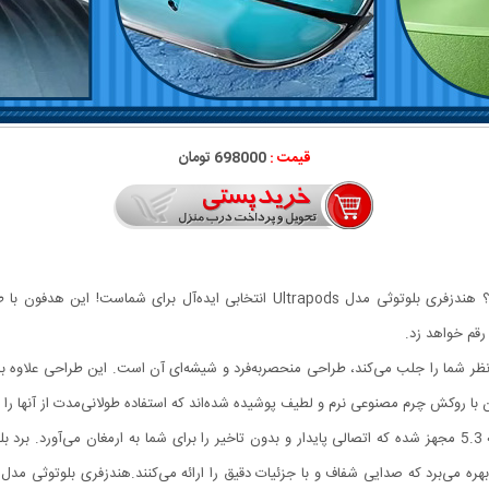
قیمت :
698000 تومان
به دنبال یک هدفون بی‌سیم باکیفیت و ظاهری شیک هستید؟ هندزفری بلوتوثی مدل rapods
 رقم خواهد زد.
احی: اولین چیزی که درهندزفری بلوتوثی مدل Ultrapods نظر شما را جلب می‌کند، طراحی منحصربه‌فرد و شیشه‌ای آن اس
ا روکش چرم مصنوعی نرم و لطیف پوشیده شده‌اند که استفاده طولانی‌مدت از آنها را ب