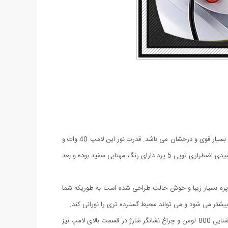
چراغ خورشیدی اضطراری توپی 5 پره وسیله ایی مناسب برای سفر و کمپینگ است، جنس بدنه این لامپ از پلاستیک محکم ساخته شده ،و دارای نور بسیار قوی و درخشان می باشد. قدرت نور این لامپ 40 وات و
به 5 حالت صرفه جوی ،قوی، کم نور و چشمک زن سریع و آرام است که از حالت چشمک زن آن میتوان برای مواقع اضطراری استفاده کرد. چراغ خورشیدی اضطراری توپی 5 پره دارای رنگ مهتابی سفید بوده و بعد
بالای لامپ حلقه آویزی برای نصب وجود دارد و به شما این امکان را می دهد تا هر کجا که خواستید نصب کنید.چراغ خورشیدی اضطراری توپی 5 پره بسیار زیبا و خوش حالت طراحی شده است به طوریکه شما
 بیشتر می شود و می تواند محیط گسترده تری را نورانی کند.
از ویژگی های دیگر این لامپ داشتن صفحه سولار می باشد و این خود می تواند بهترین کمک را در ذخیره انرژی داشته باشد، همچنین دارای میزان روشنایی 800 لومن و چراغ نشانگر شارژ در قسمت بالای لامپ نیز