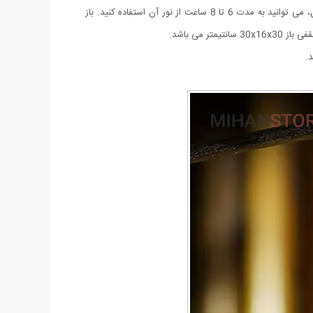
می باشد. منبع تغذیه لامپ توسط پنل خورشیدی و همچنین آداپتور می باشد. برای شارژ کامل لامپ، 5 ساعت زمان لازم است و با هر بار شارژ کامل، می توانید به مدت 6 تا 8 ساعت از نور آن استفاده کنید. باز
.