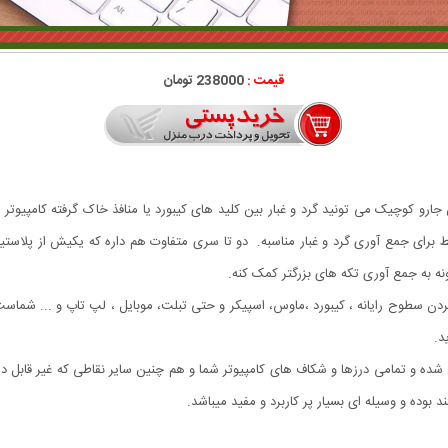
قیمت :
238000 تومان
Comp یا همون جارو USB. با کمک این جارو کوچیک می تونید گرد و غبار بین کلید های کیبورد یا منافذ خاک گرف
قط برای جمع آوری گرد و غبار مناسبه. دو تا سری متفاوت هم داره که یکیش از پلاستی
ه به جمع آوری تکه های بزرگتر کمک کنه.
 جهت تمیز کردن سطوح رایانه ، کیبورد ،ماوس، اسپیکر و حتی تبلت، موبایل ، لپ تاپ و ... شما
د.
 کابل USB به کامپیوتر شما متصل شده و تمامی درزها و شکاف های کامپیوتر شما و هم چنین سایر نقاطی 
بوده و وسیله ای بسیار پر کاربرد و مفید میباشد.